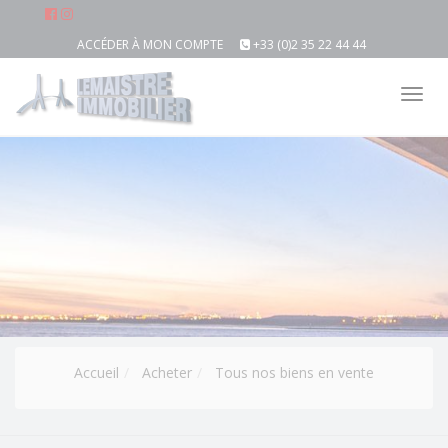
ACCÉDER À MON COMPTE
+33 (0)2 35 22 44 44
Tog
nav
Accueil
Acheter
Tous nos biens en vente