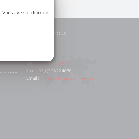
. Vous avez le choix de
Contactez-nous
e
 et
91 AV FOCH
76600
Le Havre
Tél :
+33 (0)2 35 22 44 44
Fax :
+33 (0)2 35 22 40 50
Email :
contact@lemaistre-immo.com