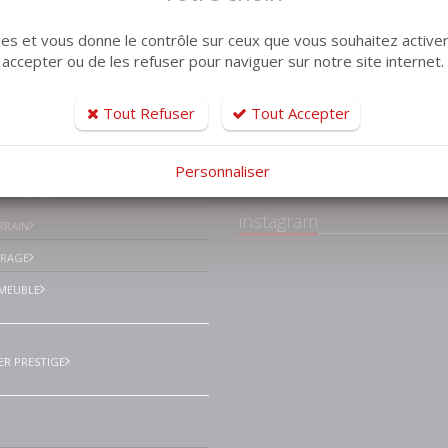
kies et vous donne le contrôle sur ceux que vous souhaitez activer
 accepter ou de les refuser pour naviguer sur notre site internet.
tiles
Tout Refuser
Tout Accepter
Facebook Lemaistr
Immobilier Le havre
ISON VILLA
environs
Personnaliser
PPARTEMENT
instagram
RRAIN
ARAGE
MEUBLE
ER PRESTIGE