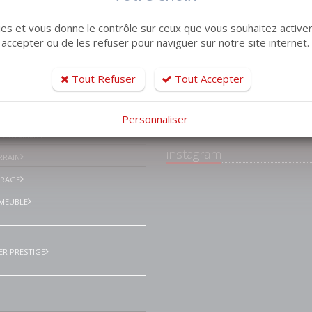
kies et vous donne le contrôle sur ceux que vous souhaitez activer
 accepter ou de les refuser pour naviguer sur notre site internet.
tiles
Tout Refuser
Tout Accepter
Facebook Lemaistr
Immobilier Le havre
ISON VILLA
environs
Personnaliser
PPARTEMENT
instagram
RRAIN
ARAGE
MEUBLE
ER PRESTIGE