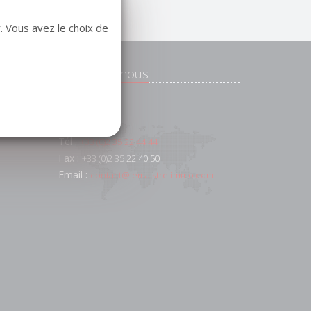
. Vous avez le choix de
Contactez-nous
e
 et
91 AV FOCH
76600
Le Havre
Tél :
+33 (0)2 35 22 44 44
Fax :
+33 (0)2 35 22 40 50
Email :
contact@lemaistre-immo.com