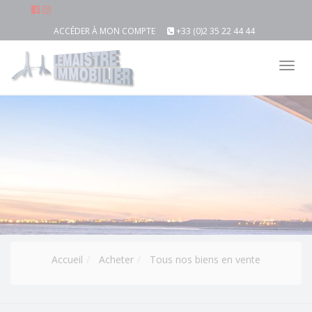
ACCÉDER À MON COMPTE
+33 (0)2 35 22 44 44
Tog
nav
Accueil
Acheter
Tous nos biens en vente