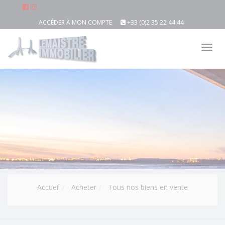
ACCÉDER À MON COMPTE
+33 (0)2 35 22 44 44
Tog
nav
Accueil
Acheter
Tous nos biens en vente