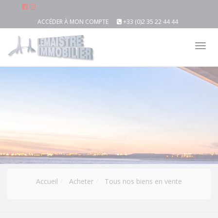
ACCÉDER À MON COMPTE
+33 (0)2 35 22 44 44
Tog
nav
Accueil
Acheter
Tous nos biens en vente