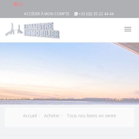
ACCÉDER À MON COMPTE
+33 (0)2 35 22 44 44
Tog
nav
Accueil
Acheter
Tous nos biens en vente