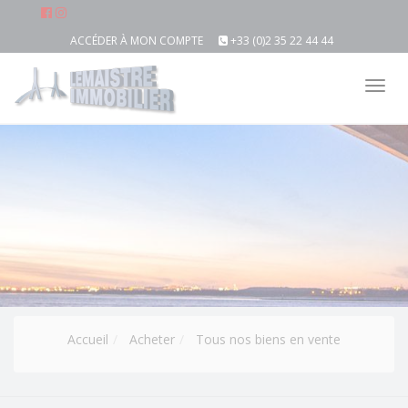
ACCÉDER À MON COMPTE
+33 (0)2 35 22 44 44
Tog
nav
Accueil
Acheter
Tous nos biens en vente