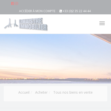
ACCÉDER À MON COMPTE
+33 (0)2 35 22 44 44
Tog
nav
Accueil
Acheter
Tous nos biens en vente