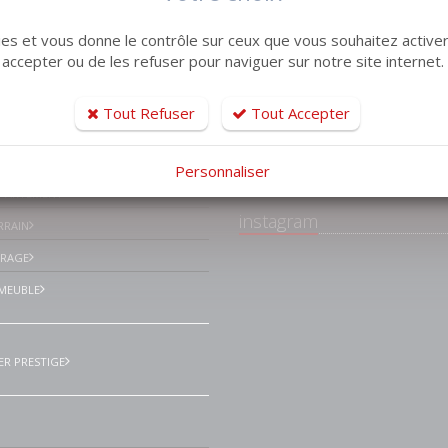
kies et vous donne le contrôle sur ceux que vous souhaitez activer
 accepter ou de les refuser pour naviguer sur notre site internet.
tiles
Tout Refuser
Tout Accepter
Facebook Lemaistr
Immobilier Le havre
ISON VILLA
environs
Personnaliser
PPARTEMENT
instagram
RRAIN
ARAGE
MEUBLE
ER PRESTIGE