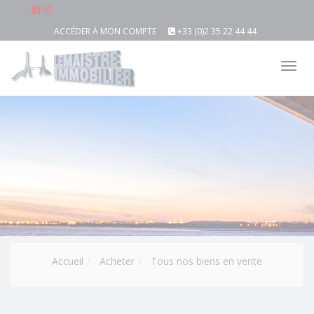
ACCÉDER À MON COMPTE
+33 (0)2 35 22 44 44
Tog
nav
Accueil
Acheter
Tous nos biens en vente