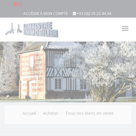
ACCÉDER À MON COMPTE
+33 (0)2 35 22 44 44
Tog
nav
Accueil
Acheter
Tous nos biens en vente