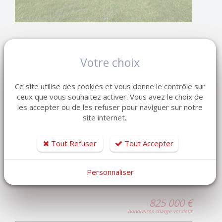
Maison-Villa
OCTEVILLE SUR MER
Votre choix
RÉF. 60763985
Ce site utilise des cookies et vous donne le contrôle sur
ceux que vous souhaitez activer. Vous avez le choix de
Pièce(s)
10
les accepter ou de les refuser pour naviguer sur notre
Chambre(s)
7
site internet.
Surface habitable
275 m²
Tout Refuser
Tout Accepter
Terrain
2093 m²
OCTEVILLE-SUR-MER - Villa contemporaine de 275 m²
Personnaliser
- 7 chambres - Dépendance habitable...
825 000 €
honoraires charge vendeur