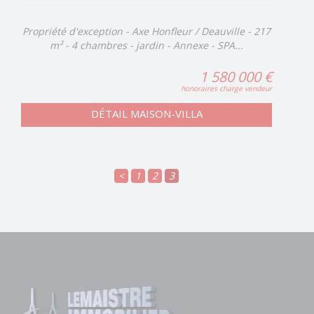
Propriété d'exception - Axe Honfleur / Deauville - 217
m² - 4 chambres - jardin - Annexe - SPA...
1 580 000 €
honoraires charge vendeur
DÉTAIL MAISON-VILLA
<
1
2
3