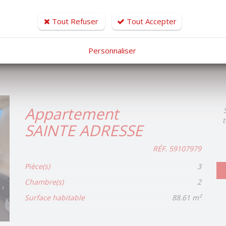
Pièce(s)
3
Chambre(s)
2
Tout Refuser
Tout Accepter
Surface habitable
85 m²
Personnaliser
Piscine
Oui
Appartement
t
SAINTE ADRESSE
RÉF. 59107979
Pièce(s)
3
Chambre(s)
2
Surface habitable
88.61 m²