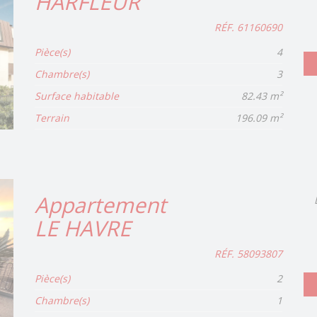
HARFLEUR
RÉF. 61160690
Pièce(s)
4
Chambre(s)
3
Surface habitable
82.43 m²
Terrain
196.09 m²
Appartement
LE HAVRE
RÉF. 58093807
Pièce(s)
2
Chambre(s)
1