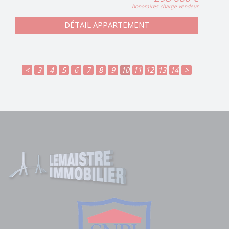
honoraires charge vendeur
DÉTAIL APPARTEMENT
<
3
4
5
6
7
8
9
10
11
12
13
14
>