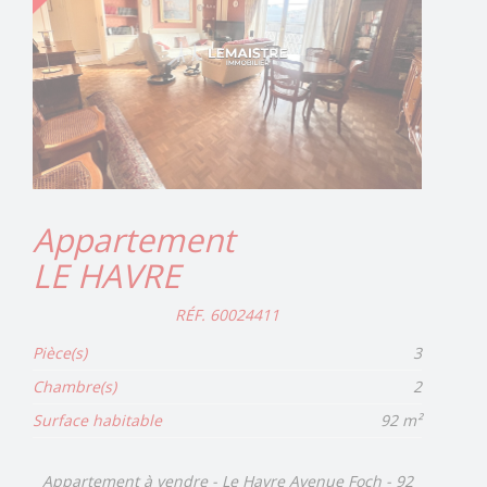
Appartement
LE HAVRE
RÉF. 60024411
Pièce(s)
3
Chambre(s)
2
Surface habitable
92 m²
Appartement à vendre - Le Havre Avenue Foch - 92