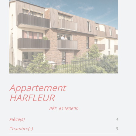
Appartement
HARFLEUR
RÉF. 61160690
Pièce(s)
4
Chambre(s)
3