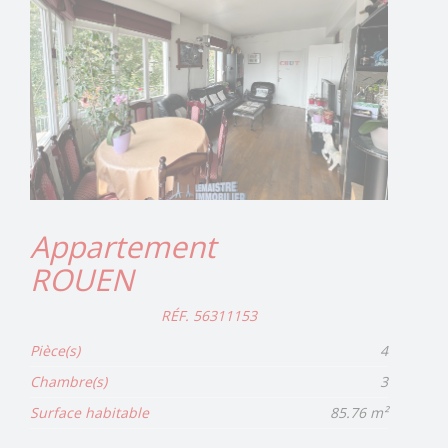
Appartement
ROUEN
RÉF. 56311153
Pièce(s)
4
Chambre(s)
3
Surface habitable
85.76 m²