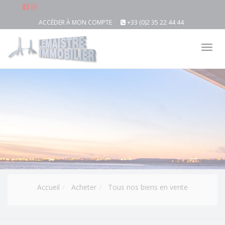
ACCÉDER À MON COMPTE
+33 (0)2 35 22 44 44
Tog
nav
Accueil
Acheter
Tous nos biens en vente